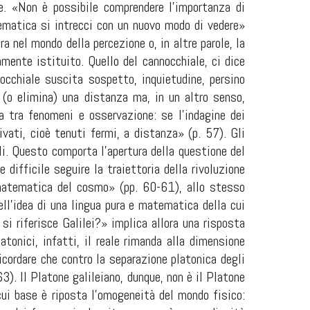
e. «Non è possibile comprendere l’importanza di
tematica si intrecci con un nuovo modo di vedere»
ra nel mondo della percezione o, in altre parole, la
ente istituito. Quello del cannocchiale, ci dice
nocchiale suscita sospetto, inquietudine, persino
 (o elimina) una distanza ma, in un altro senso,
a tra fenomeni e osservazione: se l’indagine dei
ati, cioè tenuti fermi, a distanza» (p. 57). Gli
li. Questo comporta l’apertura della questione del
 difficile seguire la traiettoria della rivoluzione
 matematica del cosmo» (pp. 60-61), allo stesso
ll’idea di una lingua pura e matematica della cui
i riferisce Galilei?» implica allora una risposta
tonici, infatti, il reale rimanda alla dimensione
icordare che contro la separazione platonica degli
3). Il Platone galileiano, dunque, non è il Platone
cui base è riposta l’omogeneità del mondo fisico: