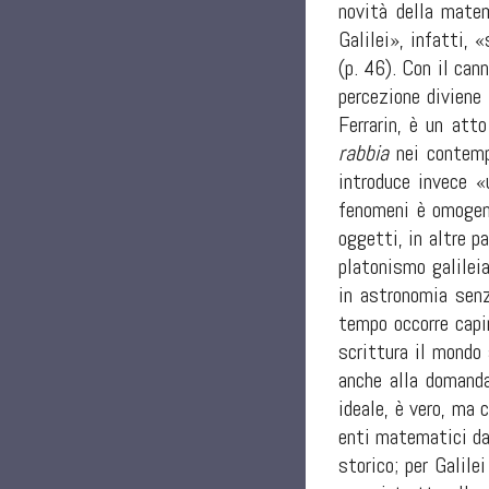
novità della matem
Galilei», infatti,
(p. 46). Con il cann
percezione diviene
Ferrarin, è un att
rabbia
nei contempo
introduce invece «
fenomeni è omogene
oggetti, in altre p
platonismo galileia
in astronomia senz
tempo occorre capi
scrittura il mondo
anche alla domanda
ideale, è vero, ma 
enti matematici dal
storico; per Galil