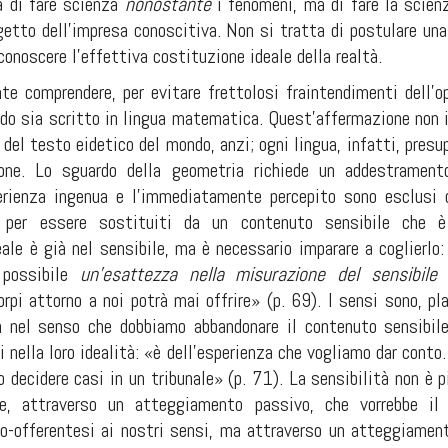
ra di fare scienza
nonostante
i fenomeni, ma di fare la scienz
etto dell’impresa conoscitiva. Non si tratta di postulare un
iconoscere l’effettiva costituzione ideale della realtà.
e comprendere, per evitare frettolosi fraintendimenti dell’ope
ondo sia scritto in lingua matematica. Quest’affermazione non
a del testo eidetico del mondo, anzi; ogni lingua, infatti, pres
ione.
Lo sguardo della geometria richiede un addestramento
rienza ingenua e l’immediatamente percepito sono esclusi d
, per essere sostituiti da un contenuto sensibile che è
eale è già nel sensibile, ma è necessario imparare a coglierlo:
 possibile
un’esattezza nella misurazione del sensibil
rpi attorno a noi potrà mai offrire» (p. 69). I sensi sono, p
n nel senso che dobbiamo abbandonare il contenuto sensibile
i nella loro idealità: «è dell’esperienza che vogliamo dar conto.
 decidere casi in un tribunale» (p. 71). La sensibilità non è p
le, attraverso un atteggiamento passivo, che vorrebbe i
o-offerentesi ai nostri sensi, ma attraverso un atteggiament