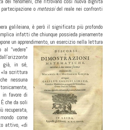
a dei fenomeni, che ritrovano così nuova dignità
a partecipazione o
metessi
del reale nei confronti
ra galileiana, è però il significato più profondo
 implica infatti che chiunque possieda pienamente
uppone un apprendimento, un esercizio nella lettura
 al “vedere”
all’orizzonte
 già, in sé,
 «la scrittura
e
che nessuna
latonicamente,
 in favore di
 È che da soli
iù recuperata,
l mondo come
o attivo, «di