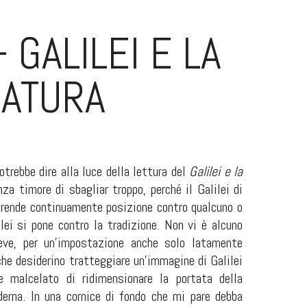
GALILEI E LA
NATURA
trebbe dire alla luce della lettura del
Galilei e la
nza timore di sbagliar troppo, perché il Galilei di
prende continuamente posizione contro qualcuno o
ilei si pone contro la tradizione. Non vi è alcuno
reve, per un’impostazione anche solo latamente
che desiderino tratteggiare un’immagine di Galilei
 malcelato di ridimensionare la portata della
oderna. In una cornice di fondo che mi pare debba