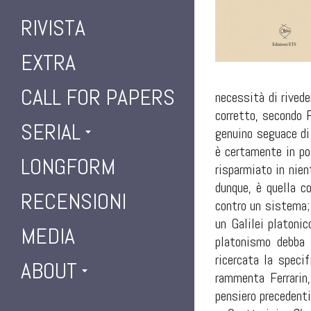
RIVISTA
EXTRA
CALL FOR PAPERS
necessità di rivede
corretto, secondo F
SERIAL
genuino seguace di 
è certamente in po
LONGFORM
risparmiato in nien
dunque, è quella c
RECENSIONI
contro un sistema;
un Galilei platoni
MEDIA
platonismo debba 
ricercata la specif
ABOUT
rammenta Ferrarin,
pensiero precedent