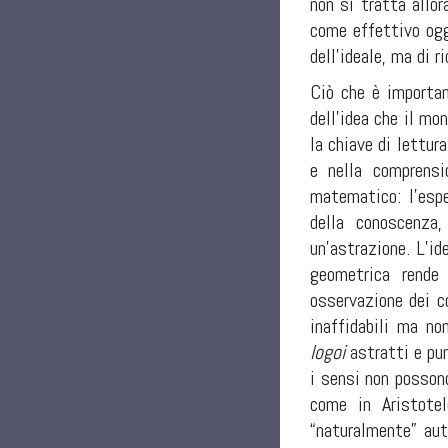
non si tratta allo
come effettivo ogg
dell’ideale, ma di r
Ciò che è important
dell’idea che il m
la chiave di lettur
e nella comprens
matematico: l’espe
della conoscenza
un’astrazione. L’id
geometrica rende
osservazione dei co
inaffidabili ma no
logoi
astratti e pur
i sensi non possono
come in Aristote
“naturalmente” aut