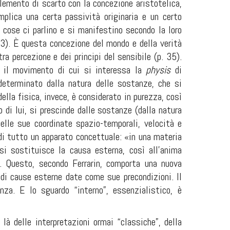
lemento di scarto con la concezione aristotelica,
 implica una certa passività originaria e un certo
 cose ci parlino e si manifestino secondo la loro
. 23). È questa concezione del mondo e della verità
ra percezione e dei principi del sensibile (p. 35).
a il movimento di cui si interessa la
physis
di
determinato dalla natura delle sostanze, che si
lla fisica, invece, è considerato in purezza, così
 di lui, si prescinde dalle sostanze (dalla natura
elle sue coordinate spazio-temporali, velocità e
di tutto un apparato concettuale: «in una materia
i sostituisce la causa esterna, così all’anima
1). Questo, secondo Ferrarin, comporta una nuova
di cause esterne date come sue precondizioni. Il
za. E lo sguardo “interno”, essenzialistico, è
 là delle interpretazioni ormai “classiche”, della