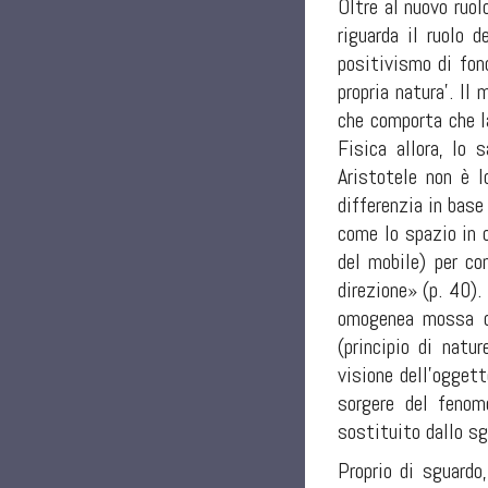
Oltre al nuovo ruo
riguarda il ruolo d
positivismo di fond
propria natura’. Il
che comporta che la
Fisica allora, lo
Aristotele non è l
differenzia in base
come lo spazio in c
del mobile) per co
direzione» (p. 40)
omogenea mossa da
(principio di natu
visione dell’ogget
sorgere del fenom
sostituito dallo s
Proprio di sguardo,