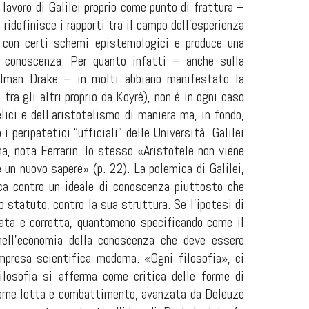
l lavoro di Galilei proprio come punto di frattura –
ridefinisce i rapporti tra il campo dell’esperienza
e con certi schemi epistemologici e produce una
la conoscenza. Per quanto infatti – anche sulla
illman Drake – in molti abbiano manifestato la
tra gli altri proprio da Koyré), non è in ogni caso
elici e dell’aristotelismo di maniera ma, in fondo,
 peripatetici “ufficiali” delle Università. Galilei
a, nota Ferrarin, lo stesso «Aristotele non viene
e un nuovo sapere» (p. 22). La polemica di Galilei,
ica contro un ideale di conoscenza piuttosto che
uo statuto, contro la sua struttura. Se l’ipotesi di
cata e corretta, quantomeno specificando come il
ell’economia della conoscenza che deve essere
impresa scientifica moderna. «Ogni filosofia», ci
ilosofia si afferma come critica delle forme di
 come lotta e combattimento, avanzata da Deleuze