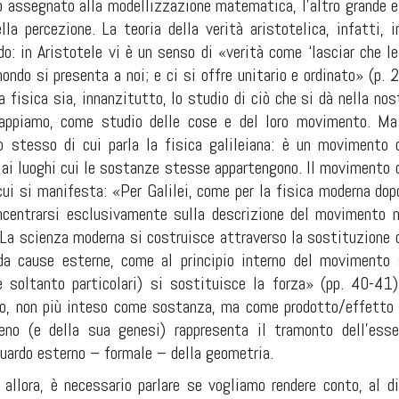
lo assegnato alla modellizzazione matematica, l’altro grande e
ella percezione. La teoria della verità aristotelica, infatti,
o: in Aristotele vi è un senso di «verità come ‘lasciar che le
 mondo si presenta a noi; e ci si offre unitario e ordinato» (p
 fisica sia, innanzitutto, lo studio di ciò che si dà nella nost
 sappiamo, come studio delle cose e del loro movimento. M
o stesso di cui parla la fisica galileiana: è un movimento 
 ai luoghi cui le sostanze stesse appartengono. Il movimento de
ui si manifesta: «Per Galilei, come per la fisica moderna dopo
ncentrarsi esclusivamente sulla descrizione del movimento n
. La scienza moderna si costruisce attraverso la sostituzione 
 cause esterne, come al principio interno del movimento s
re soltanto particolari) si sostituisce la forza» (pp. 40-4
to, non più inteso come sostanza, ma come prodotto/effetto 
eno (e della sua genesi) rappresenta il tramonto dell’essen
guardo esterno – formale – della geometria.
 allora, è necessario parlare se vogliamo rendere conto, al di