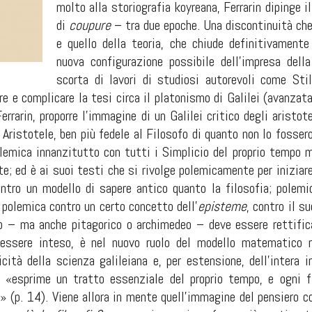
molto alla storiografia koyreana, Ferrarin dipinge i
di
coupure
– tra due epoche. Una discontinuità che 
e quello della teoria, che chiude definitivament
nuova configurazione possibile dell’impresa del
scorta di lavori di studiosi autorevoli come St
re e complicare la tesi circa il platonismo di Galilei (avanzata 
errarin, proporre l’immagine di un Galilei critico degli aristot
Aristotele, ben più fedele al Filosofo di quanto non lo fossero i
lemica innanzitutto con tutti i Simplicio del proprio tempo m
te; ed è ai suoi testi che si rivolge polemicamente per iniziar
ontro un modello di sapere antico quanto la filosofia; polem
 polemica contro un certo concetto dell’
episteme
, contro il s
co – ma anche pitagorico o archimedeo – deve essere rettifi
essere inteso, è nel nuovo ruolo del modello matematico n
icità della scienza galileiana e, per estensione, dell’intera 
 «esprime un tratto essenziale del proprio tempo, e ogni f
i» (p. 14). Viene allora in mente quell’immagine del pensiero