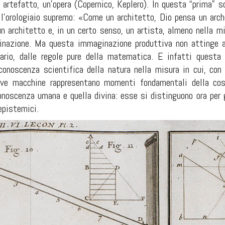
 artefatto, un’opera (Copernico, Keplero). In questa “prima” 
o l’orologiaio supremo: «Come un architetto, Dio pensa un arch
 architetto e, in un certo senso, un artista, almeno nella mis
inazione. Ma questa immaginazione produttiva non attinge alle
trario, dalle regole pure della matematica. E infatti quest
 conoscenza scientifica della natura nella misura in cui, con
uove macchine rappresentano momenti fondamentali della cost
conoscenza umana e quella divina: esse si distinguono ora per
epistemici.