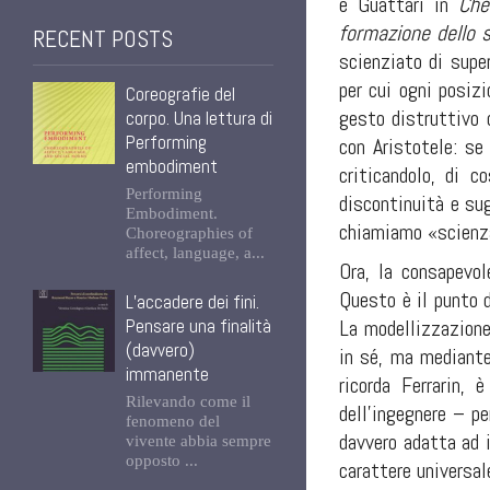
e Guattari in
Che
formazione dello s
RECENT POSTS
scienziato di supe
per cui ogni posiz
Coreografie del
gesto distruttivo o
corpo. Una lettura di
Performing
con Aristotele: se 
embodiment
criticandolo, di c
Performing
discontinuità e sug
Embodiment.
chiamiamo «scienz
Choreographies of
affect, language, a...
Ora, la consapevol
Questo è il punto d
L’accadere dei fini.
Pensare una finalità
La modellizzazione
(davvero)
in sé, ma mediante
immanente
ricorda Ferrarin, 
Rilevando come il
dell’ingegnere – pe
fenomeno del
davvero adatta ad i
vivente abbia sempre
opposto ...
carattere universal