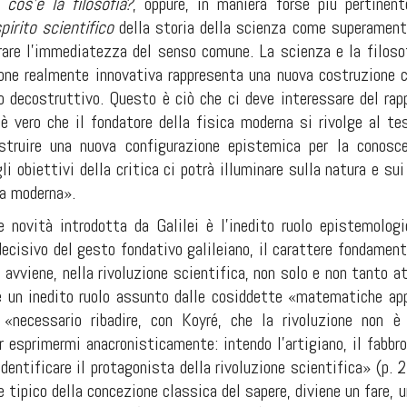
 cos’è la filosofia?
,
oppure, in maniera forse più pertinen
pirito scientifico
della storia della scienza come superament
rare l’immediatezza del senso comune. La scienza e la filos
ione realmente innovativa rappresenta una nuova costruzione 
 decostruttivo. Questo è ciò che ci deve interessare del rappo
è vero che il fondatore della fisica moderna si rivolge al tes
ostruire una nuova configurazione epistemica per la conosce
li obiettivi della critica ci potrà illuminare sulla natura e su
a moderna».
e novità introdotta da Galilei è l’inedito ruolo epistemolo
ecisivo del gesto fondativo galileiano, il carattere fondament
 avviene, nella rivoluzione scientifica, non solo e non tanto 
 un inedito ruolo assunto dalle cosiddette «matematiche appli
è «necessario ribadire, con Koyré, che la rivoluzione non 
r esprimermi anacronisticamente: intendo l’artigiano, il fabbro
dentificare il protagonista della rivoluzione scientifica» (p. 
e tipico della concezione classica del sapere, diviene un fare, 