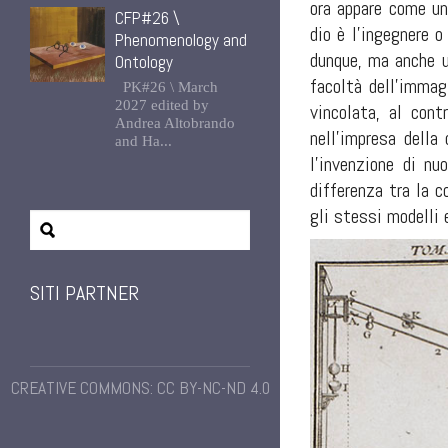
ora appare come un
CFP#26 \
dio è l’ingegnere 
Phenomenology and
dunque, ma anche un
Ontology
facoltà dell’immag
PK#26 \ March
2027 edited by
vincolata, al con
Andrea Altobrando
nell’impresa della
and Ha...
l’invenzione di n
differenza tra la 
gli stessi modelli 
SITI PARTNER
CREATIVE COMMONS: CC BY-NC-ND 4.0