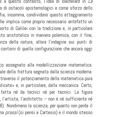
te a questo contesto, l’idea di Bachelard in
La
o di ostacoli epistemologici e come sforzo dello
ofia, insomma, condividono questo atteggiamento
che implica come proprio necessario antefatto un
rto di Galilei con la tradizione e, in particolare
to aristotelico in maniera polemica, con il fine,
nza della natura, allora l’indagine sui punti di
i contorni di quella configurazione che ancora oggi
gico assegnato alla modellizzazione matematica.
ale della frattura segnata dalla scienza moderna.
attraverso il potenziamento della matematica pura
cate» e, in particolare, dalla meccanica. Certo,
è fatta né da tecnici né per tecnici. La figura
, l’artista, l’architetto – non è né sufficiente né
28). Nondimeno la scienza, per quanto non perda il
una
prassi
(si pensi a Cartesio) e il mondo stesso