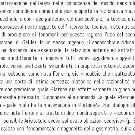
atizzazione galileiana nella conoscenza del mondo sensibil
 «senza considerare come nelle sue scoperte la razionalità ma
occhiale, e con l’uso galileiano del cannocchiale, la tecnica ent
 consapevolmente oggetto dell’intervento tecnico matematicam
o di produzione di fenomeni: per questa ragione l’uso del can
ranei di Galilei. In un senso ingenuo, il cannocchiale riduce
una distanza ora essenziale, la relazione esterna ed astratt
a e indifferente, i fenomeni tutti vanno ugualmente oggettiv
arole, vanno analizzati, smembrati, in proprietà matematizzabi
no: sebbene, come nota Ferrarin, sia «indubbio che risulterebbe
a una sorta di intima certezza platonica nella razionalità
re con precisione quale Platone sia effettivamente in gioco ne
 sarebbe intessuto. Rispondere alla domanda «a quale Platone s
 «quale ruolo ha la matematica in Platone?». Nei dialoghi pla
come nota Ferrarin si tratta di due mondi separati e «occorre r
 sensibile Aristotele aveva sollevato obiezioni decisive» (p. 6
ei esiste una fondamentale omogeneità della geometria, sulla 