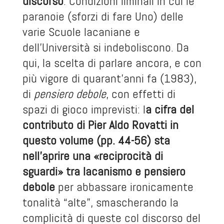
discorso
. Condizioni liminali in cui le
paranoie (sforzi di fare Uno) delle
varie Scuole lacaniane e
dell’Università si indeboliscono. Da
qui, la scelta di parlare ancora, e con
più vigore di quarant’anni fa (1983),
di
pensiero debole
, con effetti di
spazi di gioco imprevisti: l
a cifra del
contributo di Pier Aldo Rovatti in
questo volume (pp. 44-56) sta
nell’aprire una «reciprocità di
sguardi» tra lacanismo e pensiero
debole
per abbassare ironicamente
tonalità “alte”, smascherando la
complicità di queste col discorso del