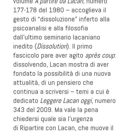
volume
A partire da Lacan
, numero
177-178 del 1980 – accoglieva il
gesto di “dissoluzione” inferto alla
psicoanalisi e alla filosofia
dall’ultimo seminario lacaniano
inedito (
Dissolution
). Il primo
fascicolo pare aver agito
après coup
:
dissolvendo, Lacan mostra di aver
fondato la possibilità di una nuova
attualità, di un pensiero che
continua a scriversi – temi a cui è
dedicato
Leggere Lacan oggi
, numero
343 del 2009. Ma vale la pena
chiedersi quale sia l’urgenza
di
Ripartire con Lacan
, che muove il